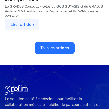
Mon espace santé
Le GRADeS Corse, aux côtés du GCS GUYASIS et du GRADeS
Archipel 97-1, est lauréat de l'appel à projet INCa/ANS sur le
Programme Personnalisé de Soins en cancérologie. Rofim est
22
/
04
/
26
l'éditeur choisi pour produire, déployer et exploiter la solution
Lire l'article
dans Mon espace santé.
Tous les articles
La solution de télémédecine pour faciliter la
collaboration médicale, fluidifier le parcours patient et