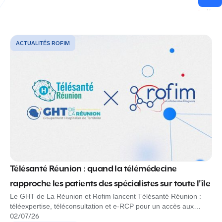
ACTUALITÉS ROFIM
Télésanté Réunion : quand la télémédecine
rapproche les patients des spécialistes sur toute l'île
Le GHT de La Réunion et Rofim lancent Télésanté Réunion :
téléexpertise, téléconsultation et e-RCP pour un accès aux
spécialistes partout sur l'île.
02
/
07
/
26