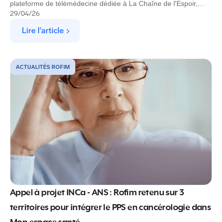
plateforme de télémédecine dédiée à La Chaîne de l'Espoir,
pour permettre à des spécialistes de diagnostiquer à distance
29
/
04
/
26
des enfants atteints de cardiopathies dans les pays à
Lire l'article
ressources limitées.
ACTUALITÉS ROFIM
Appel à projet INCa - ANS : Rofim retenu sur 3
territoires pour intégrer le PPS en cancérologie dans