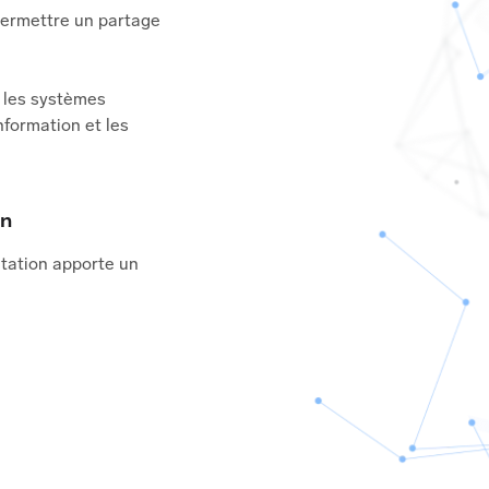
t permettre un partage
c les systèmes
information et les
in
ultation apporte un