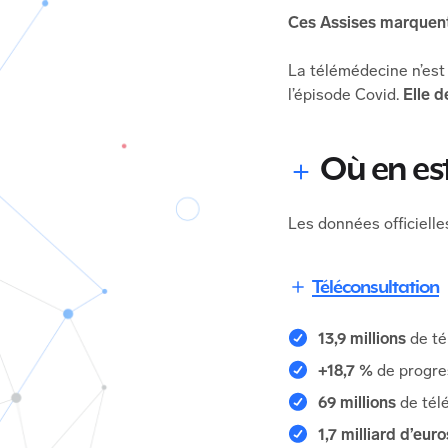
Ces Assises marquent 
La télémédecine n’est 
l’épisode Covid.
Elle d
Où en es
Les données officiell
Téléconsultation
13,9 millions
de té
+18,7 %
de progres
69 millions
de tél
1,7 milliard d’eur