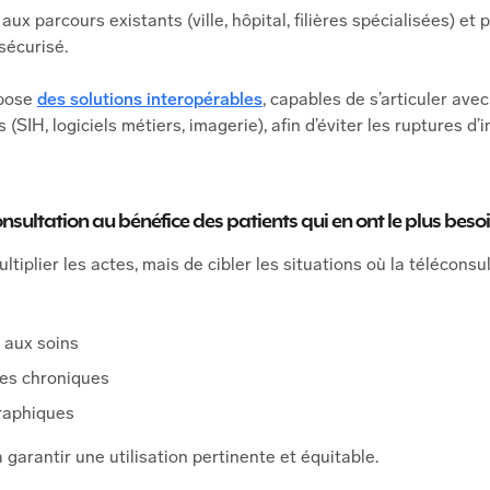
 aux parcours existants (ville, hôpital, filières spécialisées) e
sécurisé.
ppose
des solutions interopérables
, capables de s’articuler ave
 (SIH, logiciels métiers, imagerie), afin d’éviter les ruptures d’
nsultation au bénéfice des patients qui en ont le plus beso
ltiplier les actes, mais de cibler les situations où la télécons
s aux soins
ies chroniques
raphiques
garantir une utilisation pertinente et équitable.