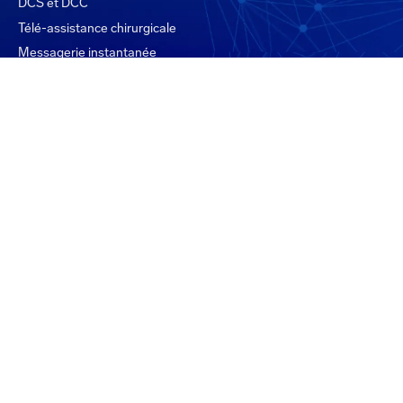
DCS et DCC
Télé-assistance chirurgicale
Messagerie instantanée
Intégrations
À propos
Tarifs
Qui sommes-nous
Nous rejoindre
Recherche & Innovation
Engagement & RSE
Presse
Blog
FAQ
Mentions légales
PPDP
Contact
0 800 947 753
Copyright © 2026 ROFIM | Tous droits réservés.