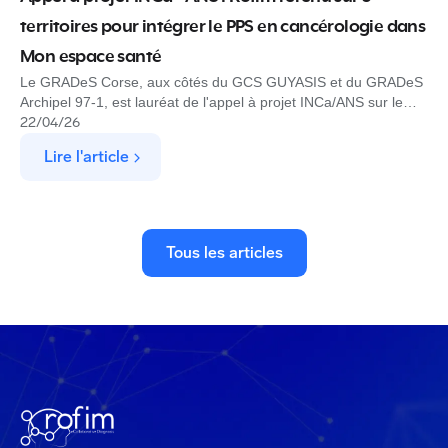
territoires pour intégrer le PPS en cancérologie dans
Mon espace santé
Le GRADeS Corse, aux côtés du GCS GUYASIS et du GRADeS
Archipel 97-1, est lauréat de l'appel à projet INCa/ANS sur le
Programme Personnalisé de Soins en cancérologie. Rofim est
22
/
04
/
26
l'éditeur choisi pour produire, déployer et exploiter la solution
Lire l'article
dans Mon espace santé.
Tous les articles