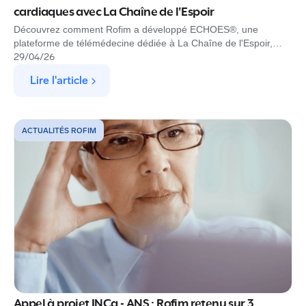
cardiaques avec La Chaîne de l'Espoir
Découvrez comment Rofim a développé ECHOES®, une
plateforme de télémédecine dédiée à La Chaîne de l'Espoir,
pour permettre à des spécialistes de diagnostiquer à distance
29
/
04
/
26
des enfants atteints de cardiopathies dans les pays à
Lire l'article
ressources limitées.
ACTUALITÉS ROFIM
Appel à projet INCa - ANS : Rofim retenu sur 3