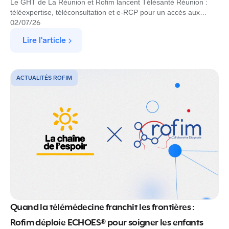
Le GHT de La Réunion et Rofim lancent Télésanté Réunion :
téléexpertise, téléconsultation et e-RCP pour un accès aux
spécialistes partout sur l'île.
02
/
07
/
26
Lire l'article
ACTUALITÉS ROFIM
Quand la télémédecine franchit les frontières :
Rofim déploie ECHOES® pour soigner les enfants