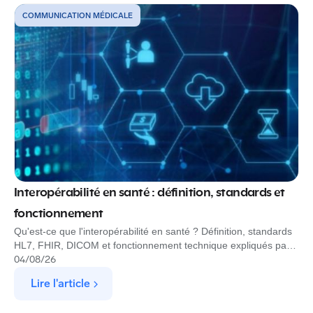
COMMUNICATION MÉDICALE
Interopérabilité en santé : définition, standards et
fonctionnement
Qu'est-ce que l'interopérabilité en santé ? Définition, standards
HL7, FHIR, DICOM et fonctionnement technique expliqués par
notre ingénieur interopérabilité Rofim
04
/
08
/
26
Lire l'article