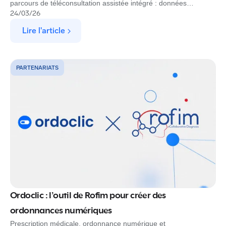
parcours de téléconsultation assistée intégré : données
médicales connectées, remontée automatique, zéro ressaisie.
24
/
03
/
26
Découvrez ce que ce partenariat apporte concrètement aux
Lire l'article
établissements et aux soignants.
PARTENARIATS
Ordoclic : l’outil de Rofim pour créer des
ordonnances numériques
Prescription médicale, ordonnance numérique et