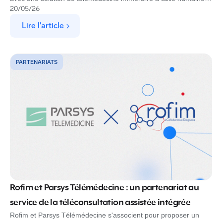
pensée pour les patients fragiles, les EHPAD et les déserts
20
/
05
/
26
médicaux. Référencée Resah.
Lire l'article
PARTENARIATS
Rofim et Parsys Télémédecine : un partenariat au
service de la téléconsultation assistée intégrée
Rofim et Parsys Télémédecine s'associent pour proposer un