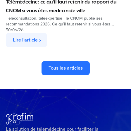
Télémédecine : ce qu'il faut retenir du rapport du
CNOM si vous êtes médecin de ville
Téléconsultation, téléexpertise : le CNOM publie ses
recommandations 2026. Ce qu'il faut retenir si vous êtes
médecin de ville, et comment Rofim s'inscrit dans ce cadre.
30
/
06
/
26
Lire l'article
Tous les articles
La solution de télémédecine pour faciliter la