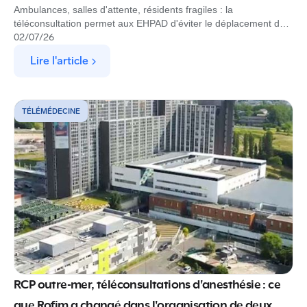
Ambulances, salles d'attente, résidents fragiles : la
téléconsultation permet aux EHPAD d'éviter le déplacement des
résidents et sécurise le parcours de soin. Découvrez comment,
02
/
07
/
26
avec Rofim.
Lire l'article
TÉLÉMÉDECINE
RCP outre-mer, téléconsultations d'anesthésie : ce
que Rofim a changé dans l'organisation de deux