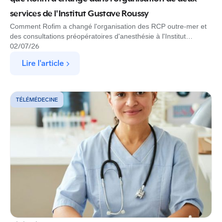
services de l'Institut Gustave Roussy
Comment Rofim a changé l'organisation des RCP outre-mer et
des consultations préopératoires d'anesthésie à l'Institut
Gustave Roussy
02
/
07
/
26
Lire l'article
TÉLÉMÉDECINE