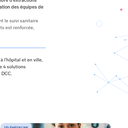
mbre d’extractions
isation des équipes de
t le suivi sanitaire
ts est renforcée,
’hôpital et en ville,
re 4 solutions
t DCC.
TÉLÉMÉDECINE