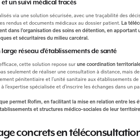
et un suivi médical tracés
isés via une solution sécurisée, avec une traçabilité des déc
es rendus et documents médicaux au dossier patient.
La téléc
ement dans l’organisation des soins en détention, en apportant
iques et sécuritaires du milieu carcéral.
 large réseau d’établissements de santé
fficace, cette solution repose sur
une coordination territorial
t pas seulement de réaliser une consultation à distance, mais d
ement pénitentiaire et l’unité sanitaire aux établissements de 
ès à l’expertise spécialisée et d’inscrire les échanges dans un p
que permet Rofim, en facilitant la mise en relation entre les 
établissements et structures médico-sociales de leur territoire
age concrets en téléconsultation