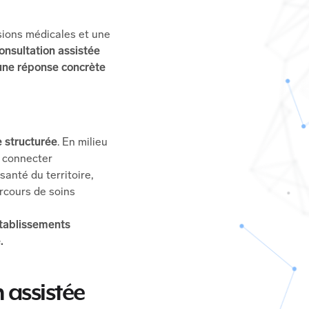
isions médicales et une
onsultation assistée
 une réponse concrète
e structurée
. En milieu
e connecter
santé du territoire,
arcours de soins
établissements
.
 assistée