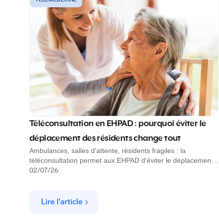
Téléconsultation en EHPAD : pourquoi éviter le
déplacement des résidents change tout
Ambulances, salles d'attente, résidents fragiles : la
téléconsultation permet aux EHPAD d'éviter le déplacement
des résidents et sécurise le parcours de soin. Découvrez
02
/
07
/
26
comment, avec Rofim.
Lire l'article