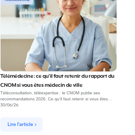
Télémédecine : ce qu'il faut retenir du rapport du
CNOM si vous êtes médecin de ville
Téléconsultation, téléexpertise : le CNOM publie ses
recommandations 2026. Ce qu'il faut retenir si vous êtes
médecin de ville, et comment Rofim s'inscrit dans ce cadre.
30
/
06
/
26
Lire l'article