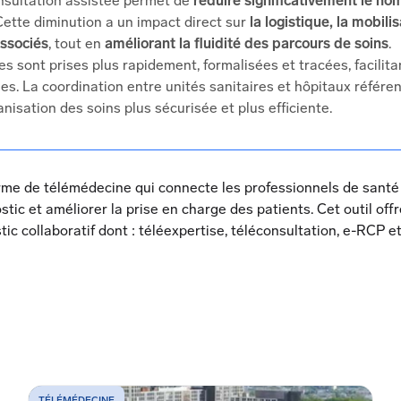
onsultation assistée permet de
réduire significativement le no
 Cette diminution a un impact direct sur
la logistique, la mobil
associés
, tout en
améliorant la fluidité des parcours de soins
.
s sont prises plus rapidement, formalisées et tracées, facilitan
. La coordination entre unités sanitaires et hôpitaux référen
nisation des soins plus sécurisée et plus efficiente.
me de télémédecine qui connecte les professionnels de santé à l
ostic et améliorer la prise en charge des patients. Cet outil off
tic collaboratif dont : téléexpertise, téléconsultation, e-RCP e
TÉLÉMÉDECINE