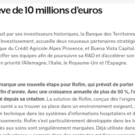
ve de 10 millions d’euros
uit par ses investisseurs historiques, la Banque des Territoir
 Investissement, accueille deux nouveaux partenaires stratég
sque du Crédit Agricole Alpes Provence, et Buena Vista Capital
offer ses équipes afin de poursuivre sa R&D et d’accélérer so
n priorité l’Allemagne, l’Italie, le Royaume-Uni et l’Espagne.
marque une nouvelle étape pour Rofim, qui prévoit de porter s
a fin d'année. Avec une croissance annuelle de plus de 50 %, l
 depuis sa création.
La solution de Rofim, conçue dès l'origine
 santé a su trouver sa place dans un environnement exigeant, à
on technique dans les systèmes d'informations hospitaliers et 
issements. Rofim s'est particulièrement développée dans les te
cès aux soins sont singulièrement marquées. Déjà utilisée dans 