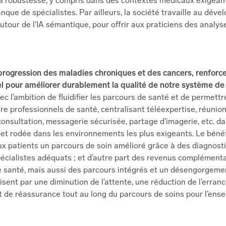
a robustesse, y compris dans des contextes médicaux exigean
nque de spécialistes. Par ailleurs, la société travaille au déve
utour de l'IA sémantique, pour offrir aux praticiens des analyse
rogression des maladies chroniques et des cancers, renforce
el pour améliorer durablement la qualité de notre système de
c l’ambition de fluidifier les parcours de santé et de permett
tre professionnels de santé, centralisant téléexpertise, réunio
léconsultation, messagerie sécurisée, partage d’imagerie, etc. d
 et rodée dans les environnements les plus exigeants. Le bénéf
ux patients un parcours de soin amélioré grâce à des diagnosti
spécialistes adéquats ; et d’autre part des revenus complément
 santé, mais aussi des parcours intégrés et un désengorgeme
isent par une diminution de l’attente, une réduction de l’erran
t de réassurance tout au long du parcours de soins pour l’ens