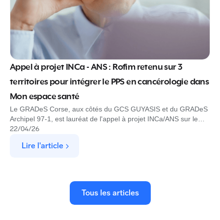
Appel à projet INCa - ANS : Rofim retenu sur 3
territoires pour intégrer le PPS en cancérologie dans
Mon espace santé
Le GRADeS Corse, aux côtés du GCS GUYASIS et du GRADeS
Archipel 97-1, est lauréat de l'appel à projet INCa/ANS sur le
Programme Personnalisé de Soins en cancérologie. Rofim est
22
/
04
/
26
l'éditeur choisi pour produire, déployer et exploiter la solution
Lire l'article
dans Mon espace santé.
Tous les articles