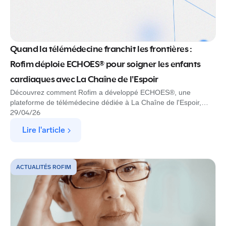
Quand la télémédecine franchit les frontières :
Rofim déploie ECHOES® pour soigner les enfants
cardiaques avec La Chaîne de l'Espoir
Découvrez comment Rofim a développé ECHOES®, une
plateforme de télémédecine dédiée à La Chaîne de l'Espoir,
pour permettre à des spécialistes de diagnostiquer à distance
29
/
04
/
26
des enfants atteints de cardiopathies dans les pays à
Lire l'article
ressources limitées.
ACTUALITÉS ROFIM