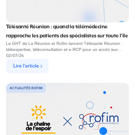
Télésanté Réunion : quand la télémédecine
rapproche les patients des spécialistes sur toute l'île
Le GHT de La Réunion et Rofim lancent Télésanté Réunion :
téléexpertise, téléconsultation et e-RCP pour un accès aux
spécialistes partout sur l'île.
02
/
07
/
26
Lire l'article
ACTUALITÉS ROFIM