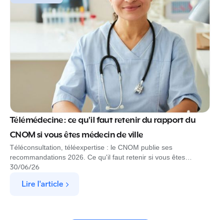
Télémédecine : ce qu'il faut retenir du rapport du
CNOM si vous êtes médecin de ville
Téléconsultation, téléexpertise : le CNOM publie ses
recommandations 2026. Ce qu'il faut retenir si vous êtes
médecin de ville, et comment Rofim s'inscrit dans ce cadre.
30
/
06
/
26
Lire l'article