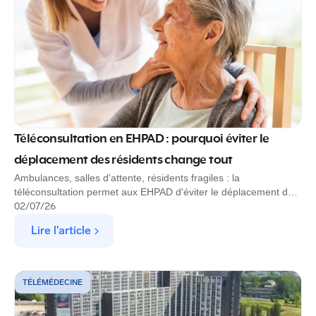
Téléconsultation en EHPAD : pourquoi éviter le
déplacement des résidents change tout
Ambulances, salles d'attente, résidents fragiles : la
téléconsultation permet aux EHPAD d'éviter le déplacement des
résidents et sécurise le parcours de soin. Découvrez comment,
02
/
07
/
26
avec Rofim.
Lire l'article
TÉLÉMÉDECINE